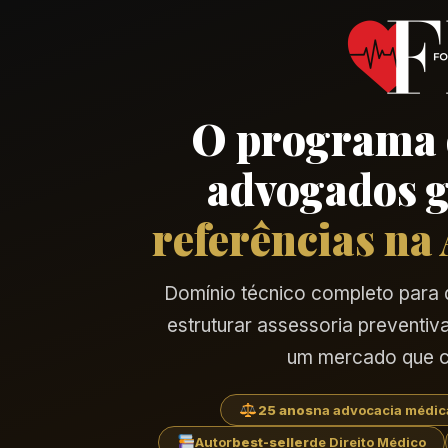
O programa 
advogados g
referências na
Domínio técnico completo para 
estruturar assessoria preventi
um mercado que c
25 anos
na advocacia médic
Autor
best-seller
de Direito Médico