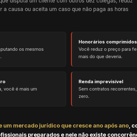
que disputa um cliente com outros dez colegas, reduz
er a causa ou aceita um caso que não paga as horas
Honorários comprimidos
sputando os mesmos
Você reduz o preço para fe
.
mais do que deveria.
aro
Renda imprevisível
a, você é mais um
Sem contratos recorrente
zero.
e um mercado jurídico que cresce ano após ano
, 
fissionais preparados e nele não existe concorrên