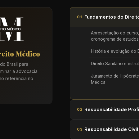
Fundamentos do Direit
01
Apresentação do curso, 
cronograma de estudos
História e evolução do 
reito Médico
Direito Sanitário e estr
o Brasil para
inar a advocacia
Juramento de Hipócrate
mo referência no
Médica
Responsabilidade Profi
02
Responsabilidade Civil
03