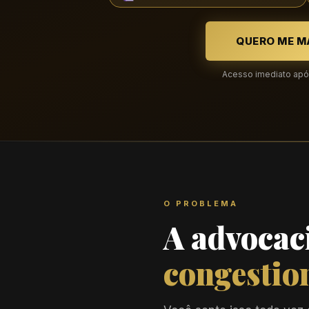
QUERO ME M
Acesso imediato ap
O PROBLEMA
A advocaci
congestio