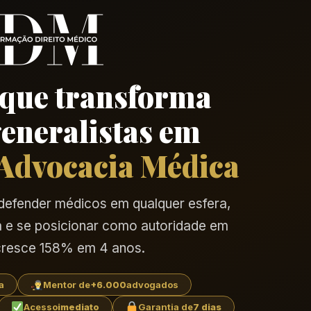
que transforma
eneralistas em
 Advocacia Médica
defender médicos em qualquer esfera,
va e se posicionar como autoridade em
resce 158% em 4 anos.
a
Mentor de
+6.000
advogados
Acesso
imediato
Garantia de
7 dias